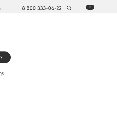
ы
8 800 333-06-22
0
и новости
НУ
Q5.