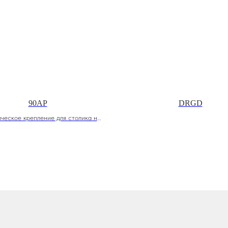
90AP
DRGD
ческое крепление для столика на
секцию