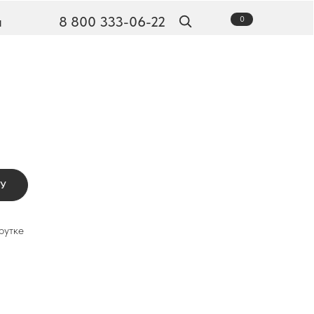
ы
8 800 333-06-22
0
Наши новости
НУ
рутке