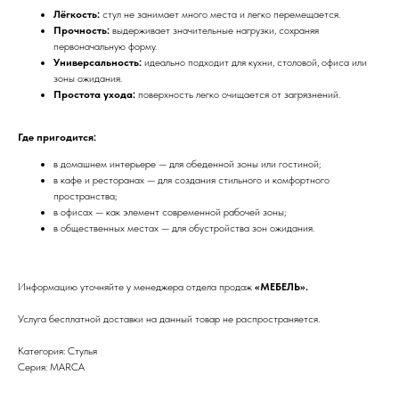
Лёгкость:
стул не занимает много места и легко перемещается.
Прочность:
выдерживает значительные нагрузки, сохраняя
первоначальную форму.
Универсальность:
идеально подходит для кухни, столовой, офиса или
зоны ожидания.
Простота ухода:
поверхность легко очищается от загрязнений.
Где пригодится:
в домашнем интерьере — для обеденной зоны или гостиной;
в кафе и ресторанах — для создания стильного и комфортного
пространства;
в офисах — как элемент современной рабочей зоны;
в общественных местах — для обустройства зон ожидания.
Информацию уточняйте у менеджера отдела продаж
«МЕБЕЛЬ».
Услуга бесплатной доставки на данный товар не распространяется.
Категория: Стулья
Серия: MARCA