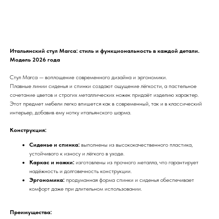
В КОРЗИНУ
Итальянский стул Marca: стиль и функциональность в каждой детали.
Модель 2026 года
Стул Marca — воплощение современного дизайна и эргономики.
Плавные линии сиденья и спинки создают ощущение лёгкости, а пастельное
сочетание цветов и строгих металлических ножек придаёт изделию характер.
Этот предмет мебели легко впишется как в современный, так и в классический
интерьер, добавив ему нотку итальянского шарма.
Конструкция:
Сиденье и спинка:
выполнены из высококачественного пластика,
устойчивого к износу и лёгкого в уходе.
Каркас и ножки:
изготовлены из прочного металла, что гарантирует
надёжность и долговечность конструкции.
Эргономика:
продуманная форма спинки и сиденья обеспечивает
комфорт даже при длительном использовании.
Преимущества: