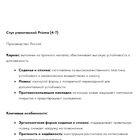
В КОРЗИНУ
Стул ученический Prisma (4-7)
Производство: Россия
Каркас:
выполнен из прочного металла, обеспечивает высокую устойчивость и
долговечность
Сиденье и спинка:
изготовлены из высококачественного пластика,
устойчивого к механическим воздействиям и износу
Ножки:
изогнутой формы с поперечной перекладиной для
дополнительной устойчивости
Противоскользящие накладки
на концах ножек защищают напольное
покрытие и предотвращают скольжение.
Ключевые особенности:
Эргономичная форма сиденья и спинки:
поддерживает правильную
осанку, снижает нагрузку на позвоночник
Прочность и надёжность:
конструкция рассчитана на интенсивное
ежедневное использование