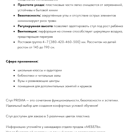
Простота ухода:
пластиковые части легко очищаются от загрязнений,
устойчивы к бытовой химии
Безопасность:
закруглённые углы и отсутствие острых элементов
минимизируют риск травм
Регулируемая высота
позволяет адаптировать стул под рост ребёнка
Вентиляция:
перфорация на спинке способствует циркуляции воздуха,
предотвращая перегрев
Ростовая группа 4–7 (380-420-460-500) мм. Рассчитан на детей
ростом от 145 до 190 см.
Сфера применения:
школьные классы и аудитории
библиотеки и читальные залы
Вузы и развивающие центры
помещения для дополнительных занятий и кружков
Стул PRISMA — это сочетание функциональности, безопасности и эстетики.
Идеальный выбор для создания комфортных условий обучения!
Стул доступен для заказа в 5 различных цветах пластика.
Информацию уточняйте у менеджера отдела продаж «МЕБЕЛЬ».