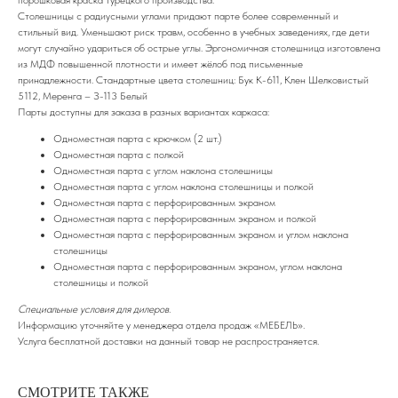
порошковая краска турецкого производства.
Столешницы с радиусными углами придают парте более современный и
стильный вид. Уменьшают риск травм, особенно в учебных заведениях, где дети
могут случайно удариться об острые углы. Эргономичная столешница изготовлена
из МДФ повышенной плотности и имеет жёлоб под письменные
принадлежности. Стандартные цвета столешниц: Бук К-611, Клен Шелковистый
5112, Меренга – З-113 Белый
Парты доступны для заказа в разных вариантах каркаса:
Одноместная парта с крючком (2 шт.)
Одноместная парта с полкой
Одноместная парта с углом наклона столешницы
Одноместная парта с углом наклона столешницы и полкой
Одноместная парта с перфорированным экраном
Одноместная парта с перфорированным экраном и полкой
Одноместная парта с перфорированным экраном и углом наклона
столешницы
Одноместная парта с перфорированным экраном, углом наклона
столешницы и полкой
Специальные условия для дилеров.
Информацию уточняйте у менеджера отдела продаж «МЕБЕЛЬ».
Услуга бесплатной доставки на данный товар не распространяется.
СМОТРИТЕ ТАКЖЕ