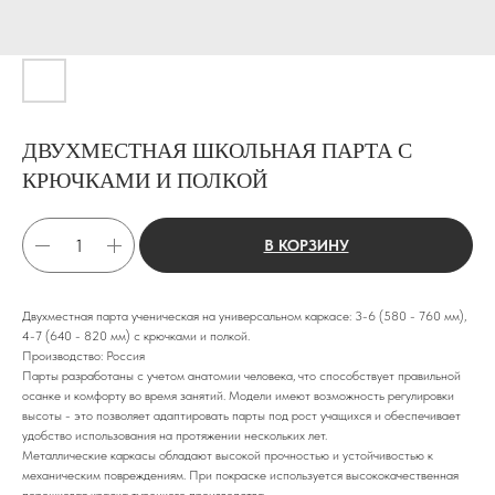
ДВУХМЕСТНАЯ ШКОЛЬНАЯ ПАРТА С
КРЮЧКАМИ И ПОЛКОЙ
В КОРЗИНУ
Двухместная парта ученическая на универсальном каркасе: 3-6 (580 - 760 мм),
4-7 (640 - 820 мм) с крючками и полкой.
Производство: Россия
Парты разработаны с учетом анатомии человека, что способствует правильной
осанке и комфорту во время занятий. Модели имеют возможность регулировки
высоты - это позволяет адаптировать парты под рост учащихся и обеспечивает
удобство использования на протяжении нескольких лет.
Металлические каркасы обладают высокой прочностью и устойчивостью к
механическим повреждениям. При покраске используется высококачественная